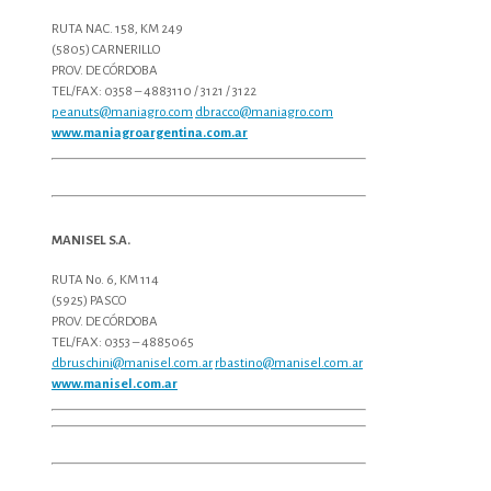
RUTA NAC. 158, KM 249
(5805) CARNERILLO
PROV. DE CÓRDOBA
TEL/FAX: 0358 – 4883110 / 3121 / 3122
peanuts@maniagro.com
dbracco@maniagro.com
www.maniagroargentina.com.ar
MANISEL S.A.
RUTA No. 6, KM 114
(5925) PASCO
PROV. DE CÓRDOBA
TEL/FAX: 0353 – 4885065
dbruschini@manisel.com.ar
rbastino@manisel.com.ar
www.manisel.com.ar