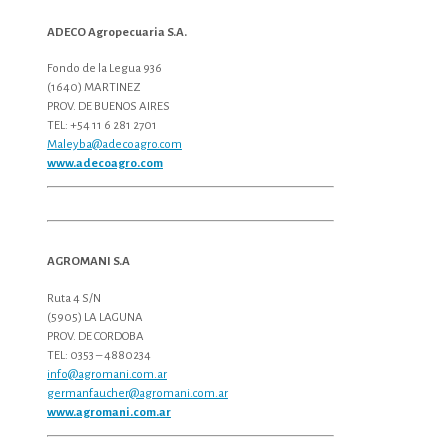
ADECO Agropecuaria S.A.
Fondo de la Legua 936
(1640) MARTINEZ
PROV. DE BUENOS AIRES
TEL: +54 11 6 281 2701
Maleyba@adecoagro.com
www.adecoagro.com
AGROMANI S.A
Ruta 4 S/N
(5905) LA LAGUNA
PROV. DE CORDOBA
TEL: 0353 – 4880234
info@agromani.com.ar
germanfaucher@agromani.com.ar
www.agromani.com.ar