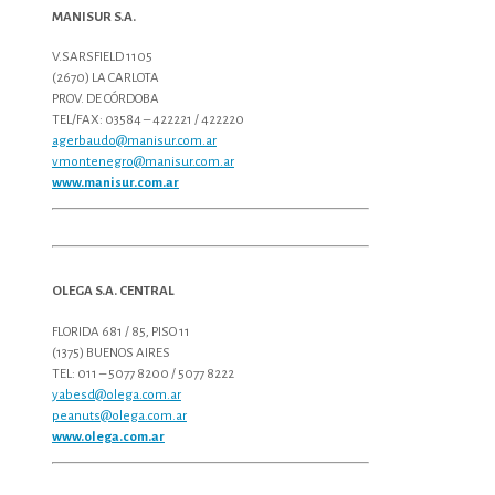
MANISUR S.A.
V.SARSFIELD 1105
(2670) LA CARLOTA
PROV. DE CÓRDOBA
TEL/FAX: 03584 – 422221 / 422220
agerbaudo@manisur.com.ar
vmontenegro@manisur.com.ar
www.manisur.com.ar
OLEGA S.A. CENTRAL
FLORIDA 681 / 85, PISO 11
(1375) BUENOS AIRES
TEL: 011 – 5077 8200 / 5077 8222
yabesd@olega.com.ar
peanuts@olega.com.ar
www.olega.com.ar