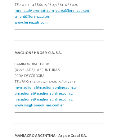
TEL: 0353 – 4886015 / 6077 / 6114 / 6020
mrenata@lorenzati.com
rvarea@lorenzati.com
cmonti@lorenzati.com
www.lorenzati.com
MAGLIONE HNOS Y CIA. S.A.
CAMINO RURAL 1.600
(X5965ADB) LAS JUNTURAS
PROV. DE CÓRDOBA
TEL/FAX: +54 03532 – 492015 / 052 / 333
mvmaglione@maglioneonline.com.ar
gmaglione@maglioneonline.com.ar
nmaglione@maglioneonline.com.ar
www.maglioneonline.com.ar
MANIAGRO ARGENTINA - Arg de Graaf S.A.