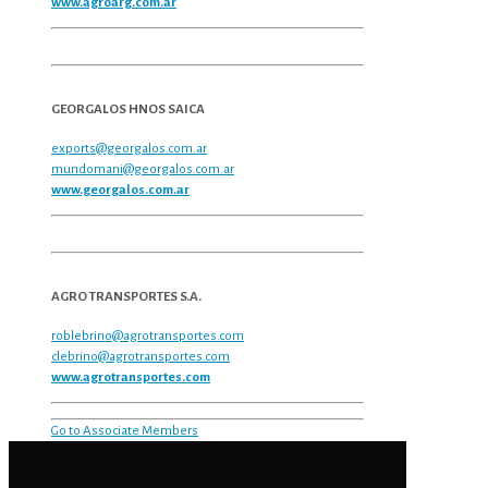
www.agroarg.com.ar
GEORGALOS HNOS SAICA
exports@georgalos.com.ar
mundomani@georgalos.com.ar
www.georgalos.com.ar
AGRO TRANSPORTES S.A.
roblebrino@agrotransportes.com
clebrino@agrotransportes.com
www.agrotransportes.com
Go to Associate Members