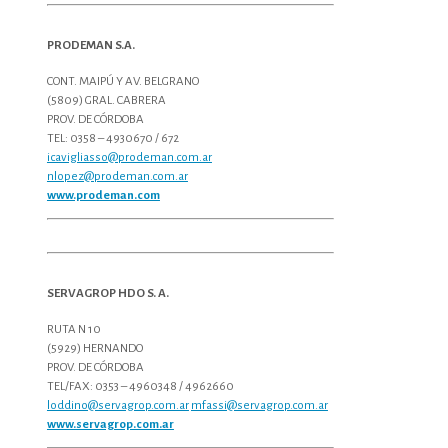
PRODEMAN S.A.
CONT. MAIPÚ Y AV. BELGRANO
(5809) GRAL. CABRERA
PROV. DE CÓRDOBA
TEL: 0358 – 4930670 / 672
icavigliasso@prodeman.com.ar
nlopez@prodeman.com.ar
www.prodeman.com
SERVAGROP HDO S. A.
RUTA N 10
(5929) HERNANDO
PROV. DE CÓRDOBA
TEL/FAX: 0353 – 4960348 / 4962660
loddino@servagrop.com.ar
mfassi@servagrop.com.ar
www.servagrop.com.ar