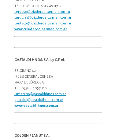
PROV. DE CORDOBA
TEL: 0358 – 4930634 / 4931735
cgrosso@criaderoelcarmen.com.ar
curquiza@criaderoelcarmen.com.ar
contacto@criaderoelcarmen.com.ar
www.criaderoelcarmen.com.ar
GASTALDI HNOS. S.A.I. y C.F. el.
BELGRANO 42
(5923) GENERAL DEHEZA
PROV. DE CÓRDOBA
TEL: 0358 – 4057100
lamacario@gastaldihnos.com.ar
gastaldi@gastaldihnos.com.ar
www.gastaldihnos.com.ar
GOLDEN PEANUT S.A.