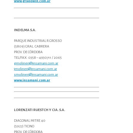
www.grupowin.com.ar
INDELMA S.A.
PARQUE INDUSTRIAL R.GROSSO
(5809) GRAL. CABRERA
PROV. DE CÓRDOBA
TEL/FAX: 0358 – 4930711 / 2065
gmolineri@insamani.com.ar
jmolineri@insamani.com.ar
smolineri@insamani.com.ar
www.insamani.com.ar
LORENZATI RUESTCH Y CIA. S.A.
DIAGONAL MITRE 40
(5927) TICINO
PROV. DE CÓRDOBA