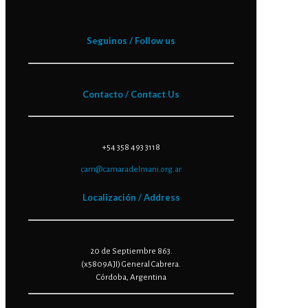
Seguinos / Follow us
Contacto / Contact Us
+54 358 493 3118
cam@camaradelmani.org.ar
Localización / Address
20 de Septiembre 863.
(x5809AJI) General Cabrera.
Córdoba, Argentina