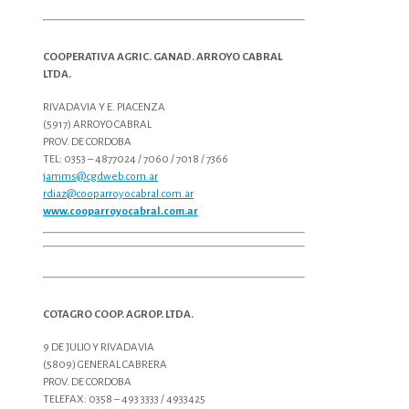
COOPERATIVA AGRIC. GANAD. ARROYO CABRAL
LTDA.
RIVADAVIA Y E. PIACENZA
(5917) ARROYO CABRAL
PROV. DE CORDOBA
TEL: 0353 – 4877024 / 7060 / 7018 / 7366
jamms@cgdweb.com.ar
rdiaz@cooparroyocabral.com.ar
www.cooparroyocabral.com.ar
COTAGRO COOP. AGROP. LTDA.
9 DE JULIO Y RIVADAVIA
(5809) GENERAL CABRERA
PROV. DE CORDOBA
TELEFAX: 0358 – 493 3333 / 4933425