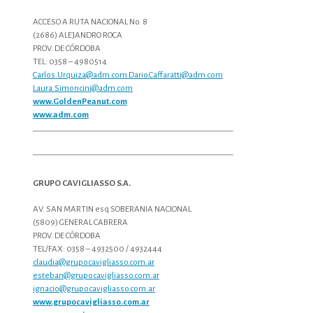
ACCESO A RUTA NACIONAL No. 8
(2686) ALEJANDRO ROCA
PROV. DE CÓRDOBA
TEL: 0358 – 4980514
Carlos.Urquiza@adm.com
Dario.Caffaratti@adm.com
Laura.Simoncini@adm.com
www.GoldenPeanut.com
www.adm.com
GRUPO CAVIGLIASSO S.A.
AV. SAN MARTIN esq SOBERANIA NACIONAL
(5809) GENERAL CABRERA
PROV. DE CÓRDOBA
TEL/FAX: 0358 – 4932500 / 4932444
claudia@grupocavigliasso.com.ar
esteban@grupocavigliasso.com.ar
ignacio@grupocavigliasso.com.ar
www.grupocavigliasso.com.ar