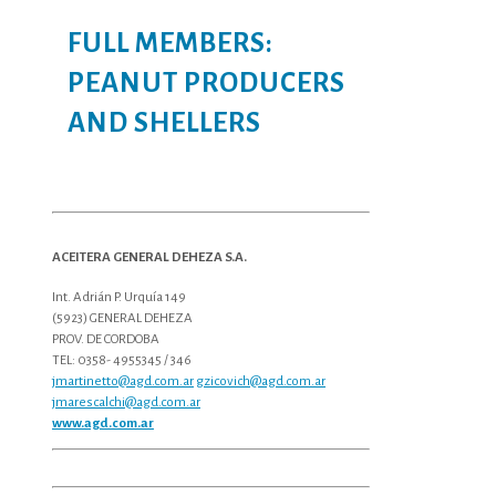
FULL MEMBERS:
PEANUT PRODUCERS
AND SHELLERS
ACEITERA GENERAL DEHEZA S.A.
Int. Adrián P. Urquía 149
(5923) GENERAL DEHEZA
PROV. DE CORDOBA
TEL: 0358- 4955345 / 346
jmartinetto@agd.com.ar
gzicovich@agd.com.ar
jmarescalchi@agd.com.ar
www.agd.com.ar