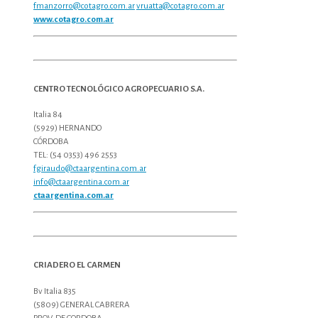
fmanzorro@cotagro.com.ar
vruatta@cotagro.com.ar
www.cotagro.com.ar
CENTRO TECNOLÓGICO AGROPECUARIO S.A.
Italia 84
(5929) HERNANDO
CÓRDOBA
TEL: (54 0353) 496 2553
fgiraudo@ctaargentina.com.ar
info@ctaargentina.com.ar
ctaargentina.com.ar
CRIADERO EL CARMEN
Bv Italia 835
(5809) GENERAL CABRERA